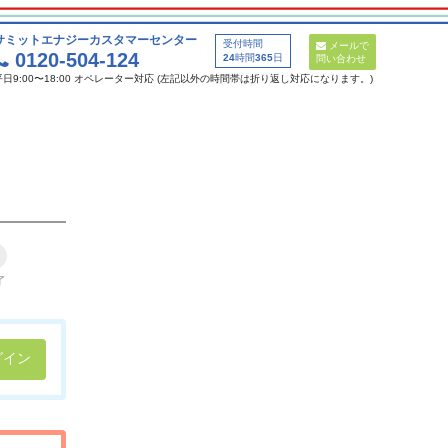
サミットエナジーカスタマーセンター
受付時間
メールで
0120-504-124
24
時間
365
日
問い合わせ
平日9:00〜18:00 オペレーター対応 (左記以外の時間帯は折り返し対応になります。)
了
グイン