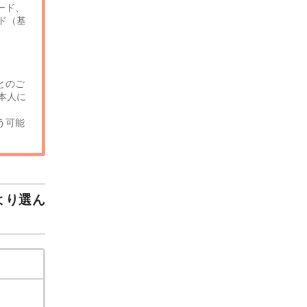
ード、
ド（基
とのご
本人に
う可能
より選ん