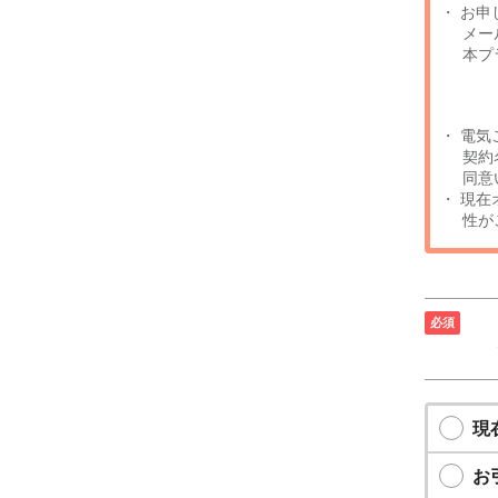
お申
メー
本プ
電気
契約
同意
現在
性が
現
お