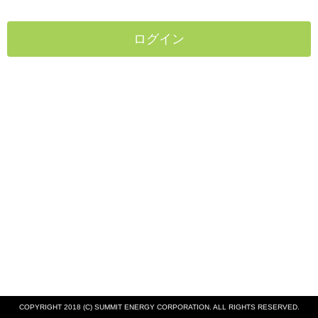
COPYRIGHT 2018 (C) SUMMIT ENERGY CORPORATION. ALL RIGHTS RESERVED.